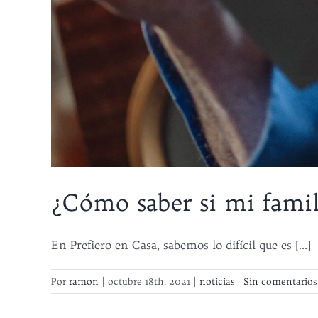
¿Cómo saber si mi famil
Button
Button
En Prefiero en Casa, sabemos lo difícil que es [...]
Por
ramon
|
octubre 18th, 2021
|
noticias
|
Sin comentarios