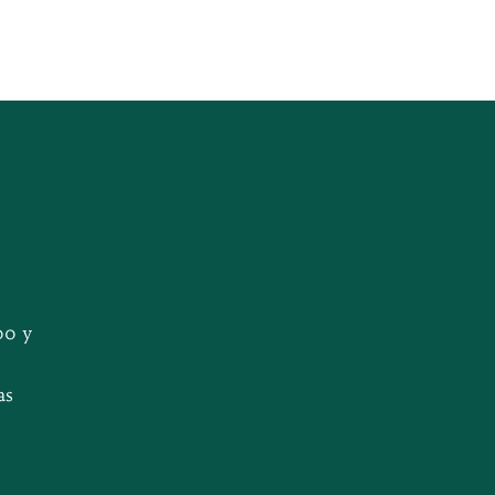
00 y
as