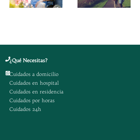
r
mayores:
cuando
e
consejos
llegan las
para un
vacaciones?
verano
seguro
Button
Button
¿
Qué Necesitas
?
Cuidados a domicilio
Cuidados en hospital
Cuidados en residencia
Cuidados por horas
Cuidados 24h