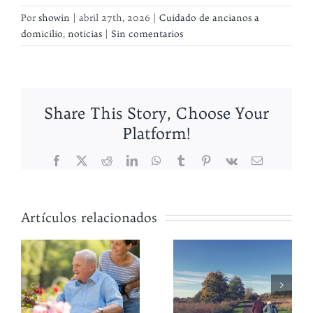
Por
showin
|
abril 27th, 2026
|
Cuidado de ancianos a
domicilio
,
noticias
|
Sin comentarios
Share This Story, Choose Your
Platform!
Facebook
X
Reddit
LinkedIn
WhatsApp
Tumblr
Pinterest
Vk
Correo
electrónico
Cómo
s
prevenir
Artículos relacionados
golpes de
¿Quién
calor y
cuida de
l
deshidratación
nuestros
e
en personas
mayores