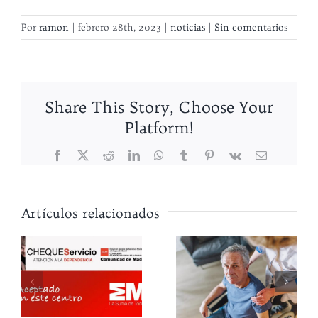
Por
ramon
|
febrero 28th, 2023
|
noticias
|
Sin comentarios
Share This Story, Choose Your
Platform!
Facebook
X
Reddit
LinkedIn
WhatsApp
Tumblr
Pinterest
Vk
Correo
electrónico
Artículos relacionados
El síndrome
Cuándo es
del cuidador
el momento
quemado:
a
de contratar
cómo
ia
un cuidador
prevenirlo y
y
a domicilio