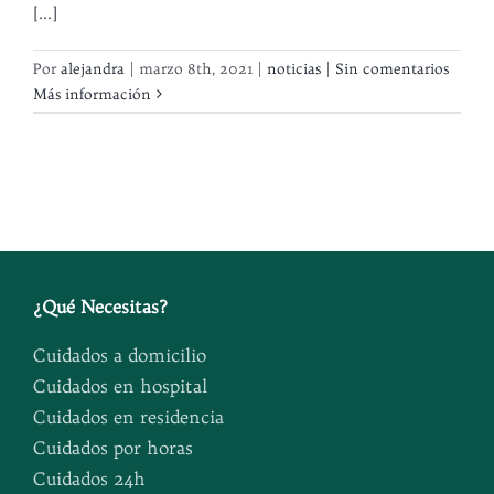
[...]
Por
alejandra
|
marzo 8th, 2021
|
noticias
|
Sin comentarios
Más información
¿
Qué Necesitas
?
Cuidados a domicilio
Cuidados en hospital
Cuidados en residencia
Cuidados por horas
Cuidados 24h