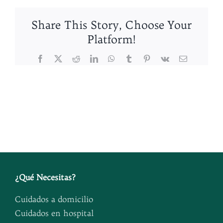
Share This Story, Choose Your
Platform!
Facebook
X
Reddit
LinkedIn
WhatsApp
Tumblr
Pinterest
Vk
Email
¿
Qué Necesitas
?
Cuidados a domicilio
Cuidados en hospital