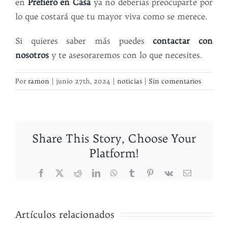
en
Prefiero en Casa
ya no deberías preocuparte por
lo que costará que tu mayor viva como se merece.
Si quieres saber más puedes
contactar con
nosotros
y te asesoraremos con lo que necesites.
Por
ramon
|
junio 27th, 2024
|
noticias
|
Sin comentarios
Share This Story, Choose Your
Platform!
Facebook
X
Reddit
LinkedIn
WhatsApp
Tumblr
Pinterest
Vk
Correo
electrónico
Artículos relacionados
El síndrome
Button
Button