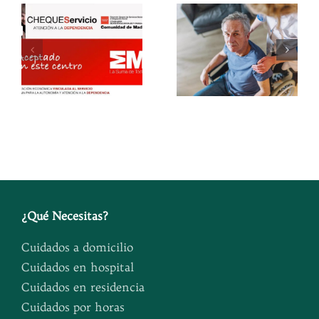
Cuándo es
del cuidador
el momento
quemado:
a
de contratar
cómo
ia
un cuidador
prevenirlo y
y
a domicilio
qué
para un
soluciones
mayor
existen
¿
Qué Necesitas
?
Cuidados a domicilio
Cuidados en hospital
Cuidados en residencia
Cuidados por horas