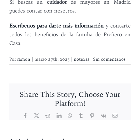
Si buscas un
cuidador
de mayores en Madrid
puedes contar con nosotros.
Escríbenos para darte más información
y contarte
todos los beneficios de la familia de Prefiero en
Casa.
Por
ramon
|
marzo 27th, 2025
|
noticias
|
Sin comentarios
Button
Button
Share This Story, Choose Your
Platform!
Facebook
X
Reddit
LinkedIn
WhatsApp
Tumblr
Pinterest
Vk
Correo
electrónico